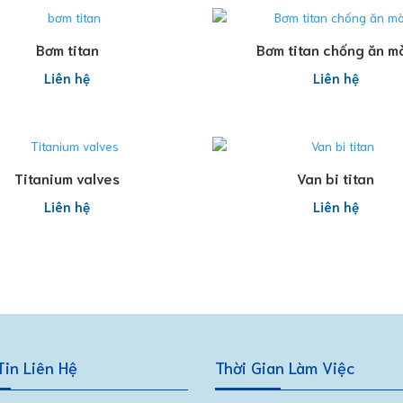
Đọc tiếp
Đọc tiếp
Bơm titan
Bơm titan chống ăn m
Liên hệ
Liên hệ
Đọc tiếp
Đọc tiếp
Titanium valves
Van bi titan
Liên hệ
Liên hệ
in Liên Hệ
Thời Gian Làm Việc