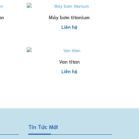
Đọc tiếp
òn
Máy bơm titanium
Liên hệ
Đọc tiếp
Van titan
Liên hệ
Tin Tức Mới