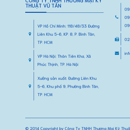
CÔNG TY TNHH THƯƠNG MẠI KỸ
THUẬT VŨ TẤN
09
09
09
VP Hồ Chí Minh: 118/48/33 Đường
Liên Khu 5-6, KP. 8, P. Bình Tân,
02
TP. HCM
in
VP Hà Nội: Thôn Tiên Kha, Xã
Phúc Thịnh, TP. Hà Nội
Xưởng sản xuất: Đường Liên Khu
5-6, Khu phố 9, Phường Bình Tân,
TP. HCM
© 2014 Copyright by Công Ty TNHH Thương Mại Kỹ Thuật 