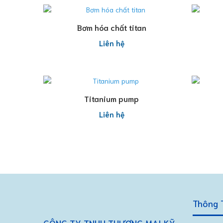
Đọc tiếp
Bơm hóa chất titan
Liên hệ
Đọc tiếp
Titanium pump
Liên hệ
Thông T