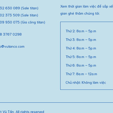
Xem thời gian làm việc để sắp xế
32 630 089 (Sale titan)
gian ghé thăm chúng tôi.
02 373 509 (Sale titan)
09 930 075 (Gia công titan)
Thứ 2: 8a.m – 5p.m
8 3767 0298
Thứ 3: 8a.m – 5p.m
fo@vutanco.com
Thứ 4: 8a.m – 5p.m
Thứ 5: 8a.m – 5p.m
Thứ 6: 8a.m – 5p.m
Thứ 7: 8a.m – 12a.m
Chủ nhật: Không làm việc
Vũ Tấn. All rights reserved