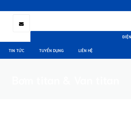
ĐIỆ
0909 
TIN TỨC
TUYỂN DỤNG
LIÊN HỆ
Bơm titan & Van titan