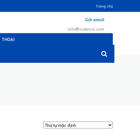
Trang chủ
Gửi email
info@vutanco.com
N THOẠI
930 075