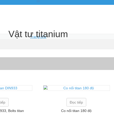
Vật tư titanium
Trang chủ
tiếp
Đọc tiếp
933, Bolts titan
Co nối titan 180 độ