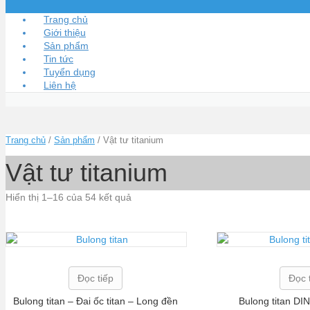
Trang chủ
Giới thiệu
Sản phẩm
Tin tức
Tuyển dụng
Liên hệ
Trang chủ
/
Sản phẩm
/ Vật tư titanium
Vật tư titanium
Hiển thị 1–16 của 54 kết quả
Đọc tiếp
Đọc 
Bulong titan – Đai ốc titan – Long đền
Bulong titan DIN