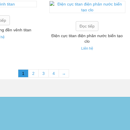
tiếp
Đọc tiếp
ng đền vênh titan
Điện cực titan điện phân nước biển tạo
 hệ
clo
Liên hệ
1
2
3
4
→