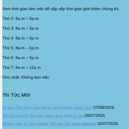
Xem thời gian làm việc để sắp xếp thời gian ghé thăm chúng tôi.
Thứ 2: 8a.m – 5p.m
Thứ 3: 8a.m – 5p.m
Thứ 4: 8a.m – 5p.m
Thứ 5: 8a.m – 5p.m
Thứ 6: 8a.m – 5p.m
Thứ 7: 8a.m – 12a.m
Chủ nhật: Không làm việc
Tin Tức Mới
Vì sao Ống titan chịu được môi trường chứa Clo?
07/08/2026
Vai trò của Gá đĩa titan trong quá trình xi mạ
28/07/2026
Những yếu tố ảnh hưởng đến giá Gia công titanium
20/07/2026