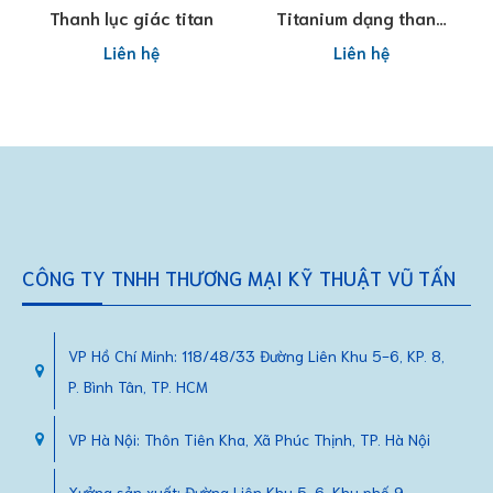
Đọc tiếp
Đọc tiếp
Thanh lục giác titan
Titanium dạng thanh
tròn
Liên hệ
Liên hệ
CÔNG TY TNHH THƯƠNG MẠI KỸ THUẬT VŨ TẤN
VP Hồ Chí Minh: 118/48/33 Đường Liên Khu 5-6, KP. 8,
P. Bình Tân, TP. HCM
VP Hà Nội: Thôn Tiên Kha, Xã Phúc Thịnh, TP. Hà Nội
Xưởng sản xuất: Đường Liên Khu 5-6, Khu phố 9,