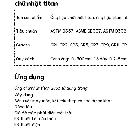
chữ nhật titan
Tên sản phẩm
Ống hộp chữ nhật titan, ống hộp titan, h
Tiêu chuẩn
ASTM B337, ASME SB337, ASTM B338, 
Grades
GR1, GR2, GR3, GR5, GR7, GR9, GR11, GR
Quy cách
Cạnh ống: 10-500mm. Độ dày: 0.2-8m
Ứng dụng
Ống chữ nhật titan được sử dụng trong:
Xây dựng
Sản xuất máy móc, kết cấu thép và các dự án khác
Đóng tàu
Giá đỡ máy phát điện mặt trời
Kỹ thuật kết cấu thép
Kỹ thuật điện