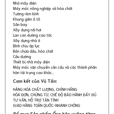
Nhà máy điện
Máy móc nông nghiệp và hóa chất
Tường rèm kính
Khung gầm ô tô
Sân bay
Xây dựng nồi hơi
Lan can đường cao tốc
Xây dựng nhà ở
Bình chịu áp lực
Bồn chứa dầu, hóa chất
Cầu đường
Thiết bị nhà máy điện
Máy móc vận chuyển cần cẩu và các thành phần
hàn tải trọng cao khác…
Cam kết của
Vũ Tấn
:
HÀNG HÓA CHẤT LƯỢNG, CHÍNH HÃNG
HÓA ĐƠN, CHỨNG TỪ, CHẾ ĐỘ BẢO HÀNH ĐẦY ĐỦ
TƯ VẤN, HỖ TRỢ TẬN TÌNH
GIAO HÀNG TOÀN QUỐC-NHANH CHÓNG
Để mua Sản phẩm Ống hộp vuông titan