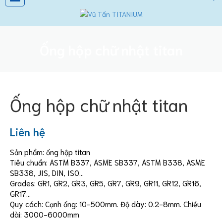
Ống hộp chữ nhật titan
Ống hộp chữ nhật titan
Liên hệ
Sản phẩm: ống hộp titan
Tiêu chuẩn: ASTM B337, ASME SB337, ASTM B338, ASME
SB338, JIS, DIN, ISO…
Grades: GR1, GR2, GR3, GR5, GR7, GR9, GR11, GR12, GR16,
GR17…
Quy cách:
Cạnh ống: 10-500mm. Độ dày: 0.2-8mm. Chiều
dài: 3000-6000mm