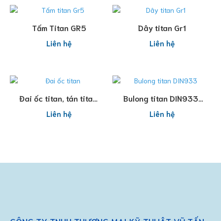
Đọc tiếp
Đọc tiếp
Tấm Titan GR5
Dây titan Gr1
Liên hệ
Liên hệ
Đọc tiếp
Đọc tiếp
Đai ốc titan, tán titan,
Bulong titan DIN933,
ecu titan
Bolts titan
Liên hệ
Liên hệ