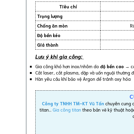
Tiêu chí
Trọng lượng
Chống ăn mòn
Rấ
Độ bền kéo
Giá thành
Lưu ý khi gia công:
Gia công khó hơn inox/nhôm do
độ bền cao
→ cầ
Cắt laser, cắt plasma, dập và uốn nguội thường 
Hàn yêu cầu khí bảo vệ Argon để tránh oxy hóa
C
Công ty TNHH TM-KT Vũ Tấn
chuyên cung 
titan…
Gia công titan
theo bản vẽ kỹ thuật hoặc 