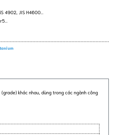
MS 4902, JIS H4600…
Gr5…
itanium
ác (grade) khác nhau, dùng trong các ngành công