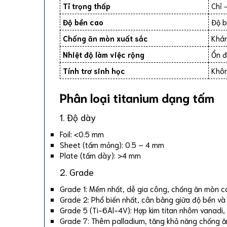
Tỉ trọng thấp
Chỉ 
Độ bền cao
Độ b
Chống ăn mòn xuất sắc
Khán
Nhiệt độ làm việc rộng
Ổn đ
Tính trơ sinh học
Khôn
Phân loại titanium dạng tấm
1. Độ dày
Foil: <0.5 mm
Sheet (tấm mỏng): 0.5 – 4 mm
Plate (tấm dày): >4 mm
2. Grade
Grade 1: Mềm nhất, dễ gia công, chống ăn mòn c
Grade 2: Phổ biến nhất, cân bằng giữa độ bền v
Grade 5 (Ti-6Al-4V): Hợp kim titan nhôm vanadi
Grade 7: Thêm palladium, tăng khả năng chống ă