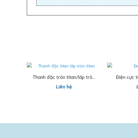
Đọc tiếp
Thanh đặc tròn titan/láp tròn
Điện cực t
titan
điện c
Liên hệ