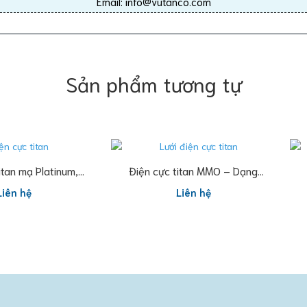
Email: info@vutanco.com
Sản phẩm tương tự
Đọc tiếp
Đọc tiếp
itan mạ Platinum,
Điện cực titan MMO – Dạng
ực titan MMO
lưới
Liên hệ
Liên hệ