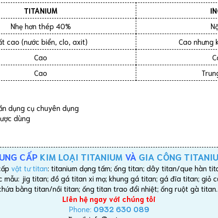
TITANIUM
I
Nhẹ hơn thép 40%
N
t cao (nước biển, clo, axit)
Cao nhưng k
Cao
C
Cao
Trun
n dụng cụ chuyên dụng
được dùng
UNG CẤP
KIM LOẠI TITANIUM
VÀ
GIA CÔNG TITANI
cấp
vật tư titan
: titanium dạng tấm; ống titan; dây titan/que hàn titan
mẫu: jig titan; đồ gá titan xi mạ; khung gá titan; gá đĩa titan; giỏ
chứa bằng titan/nồi titan; ống titan trao đổi nhiệt; ống ruột gà titan
Liên hệ ngay với chúng tôi
Phone:
0932 630 089