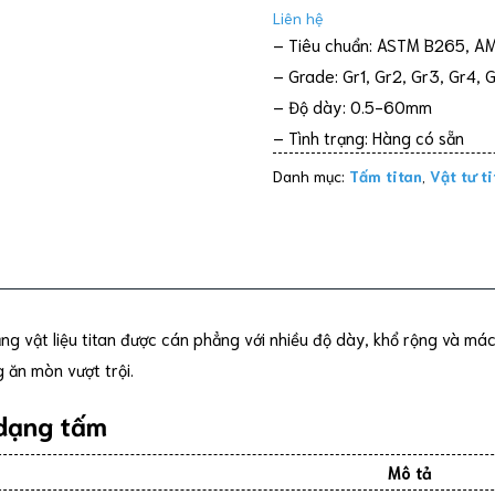
Liên hệ
– Tiêu chuẩn: ASTM B265, A
– Grade: Gr1, Gr2, Gr3, Gr4, 
– Độ dày: 0.5-60mm
– Tình trạng: Hàng có sẵn
Danh mục:
Tấm titan
,
Vật tư t
ng vật liệu titan được cán phẳng với nhiều độ dày, khổ rộng và m
 ăn mòn vượt trội.
 dạng tấm
Mô tả