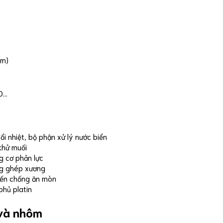
mm)
0…
i nhiệt, bộ phận xử lý nước biển
 khử muối
g cơ phản lực
ng ghép xương
biến chống ăn mòn
 phủ platin
 và nhôm