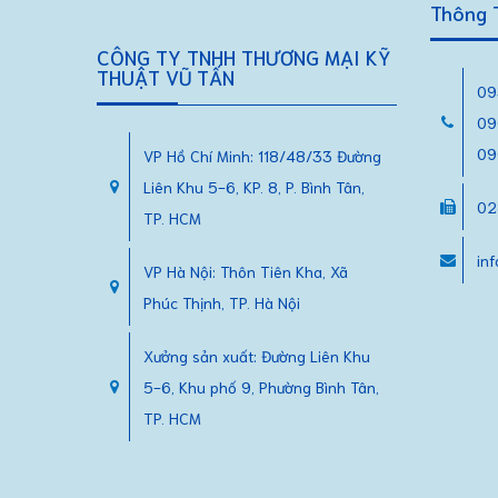
Thông T
CÔNG TY TNHH THƯƠNG MẠI KỸ
THUẬT VŨ TẤN
09
09
09
VP Hồ Chí Minh: 118/48/33 Đường
Liên Khu 5-6, KP. 8, P. Bình Tân,
02
TP. HCM
in
VP Hà Nội: Thôn Tiên Kha, Xã
Phúc Thịnh, TP. Hà Nội
Xưởng sản xuất: Đường Liên Khu
5-6, Khu phố 9, Phường Bình Tân,
TP. HCM