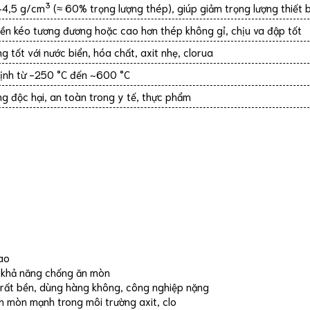
~4,5 g/cm³ (≈ 60% trọng lượng thép), giúp giảm trọng lượng thiết b
ền kéo tương đương hoặc cao hơn thép không gỉ, chịu va đập tốt
g tốt với nước biển, hóa chất, axit nhẹ, clorua
ịnh từ -250 °C đến ~600 °C
g độc hại, an toàn trong y tế, thực phẩm
ao
à khả năng chống ăn mòn
, rất bền, dùng hàng không, công nghiệp nặng
n mòn mạnh trong môi trường axit, clo