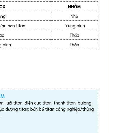
NOX
NHÔM
ặng
Nhẹ
ém hơn titan
Trung bình
ao
Thấp
g bình
Thấp
UM
; lưới titan; điện cực titan; thanh titan; bulong
 cực dương titan; bồn bể titan công nghiệp/thùng
…