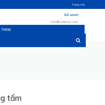
Trang chủ
Gửi email
info@vutanco.com
N THOẠI
930 075
ng tấm