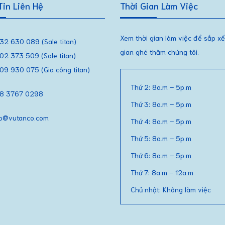
in Liên Hệ
Thời Gian Làm Việc
Xem thời gian làm việc để sắp xế
32 630 089 (Sale titan)
gian ghé thăm chúng tôi.
02 373 509 (Sale titan)
09 930 075 (Gia công titan)
Thứ 2: 8a.m – 5p.m
8 3767 0298
Thứ 3: 8a.m – 5p.m
fo@vutanco.com
Thứ 4: 8a.m – 5p.m
Thứ 5: 8a.m – 5p.m
Thứ 6: 8a.m – 5p.m
Thứ 7: 8a.m – 12a.m
Chủ nhật: Không làm việc