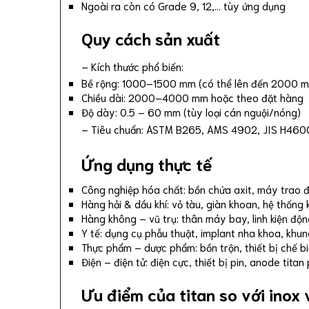
Ngoài ra còn có Grade 9, 12,… tùy ứng dụng
Quy cách sản xuất
– Kích thước phổ biến:
Bề rộng: 1000–1500 mm (có thể lên đến 2000 
Chiều dài: 2000–4000 mm hoặc theo đặt hàng
Độ dày: 0.5 – 60 mm (tùy loại cán nguội/nóng)
– Tiêu chuẩn: ASTM B265, AMS 4902, JIS H460
Ứng dụng thực tế
Công nghiệp hóa chất: bồn chứa axit, máy trao đổ
Hàng hải & dầu khí: vỏ tàu, giàn khoan, hệ thống
Hàng không – vũ trụ: thân máy bay, linh kiện độn
Y tế: dụng cụ phẫu thuật, implant nha khoa, khu
Thực phẩm – dược phẩm: bồn trộn, thiết bị chế 
Điện – điện tử: điện cực, thiết bị pin, anode titan
Ưu điểm của titan so với inox