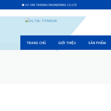
VU TAN TRADING ENGINEERING CO.,LTD
TRANG CHỦ
GIỚI THIỆU
SẢN PHẨM