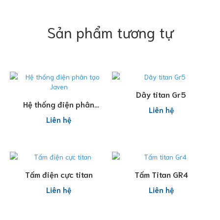
Sản phẩm tương tự
Đọc tiếp
Dây titan Gr5
Đọc tiếp
Hệ thống điện phân
Liên hệ
tạo Javen
Liên hệ
Đọc tiếp
Đọc tiếp
Tấm điện cực titan
Tấm Titan GR4
Liên hệ
Liên hệ