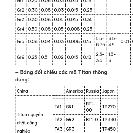
Gr2
0.30
0.08
0.03
0.015
0.25
Gr3
0.30
0.08
0.05
0.015
0.35
Gr4
0.50
0.08
0.05
0.008
0.25
5.5-
3.5-
Gr5
0.08
0.04
0.03
0.008
0.15
0.01
6.75
4.5
2.5-
1.5-
Gr9
0.25
0.5
0.02
0.015
0.12
3.5
3
– Bảng đối chiếu các mã Titan thông
dụng:
China
America
Russia
Japan
BT1-
TA1
GR1
TP270
00
Titan nguyên
TA2
GR2
BT1-0
TP340
chất công
TA3
GR3
TP450
nghiệp