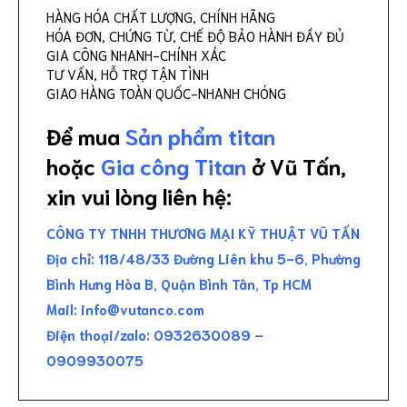
HÀNG HÓA CHẤT LƯỢNG, CHÍNH HÃNG
HÓA ĐƠN, CHỨNG TỪ, CHẾ ĐỘ BẢO HÀNH ĐẦY ĐỦ
GIA CÔNG NHANH-CHÍNH XÁC
TƯ VẤN, HỖ TRỢ TẬN TÌNH
GIAO HÀNG TOÀN QUỐC-NHANH CHÓNG
Để mua
Sản phẩm titan
hoặc
Gia công Titan
ở Vũ Tấn,
xin vui lòng liên hệ:
CÔNG TY TNHH THƯƠNG MẠI KỸ THUẬT VŨ TẤN
Địa chỉ: 118/48/33 Đường Liên khu 5-6, Phường
Bình Hưng Hòa B, Quận Bình Tân, Tp HCM
Mail:
info@vutanco.com
Điện thoại/zalo: 0932630089 –
0909930075