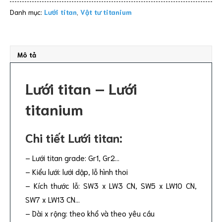
Danh mục:
Lưới titan
,
Vật tư titanium
Mô tả
Lưới titan – Lưới
titanium
Chi tiết Lưới titan:
– Lưới titan grade: Gr1, Gr2…
– Kiểu lưới: lưới dập, lỗ hình thoi
– Kích thước lỗ: SW3 x LW3 CN, SW5 x LW10 CN,
SW7 x LW13 CN…
– Dài x rộng: theo khổ và theo yêu cầu