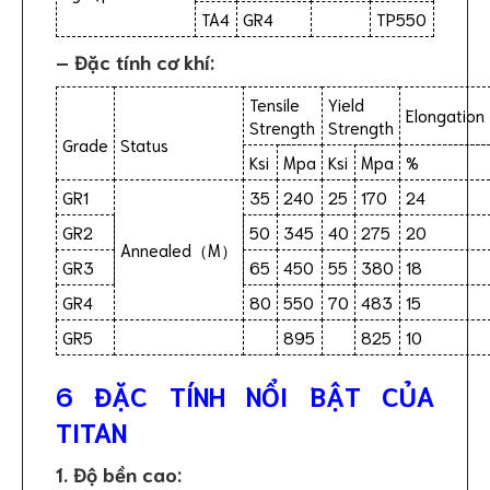
TA4
GR4
TP550
– Đặc tính cơ khí:
Tensile
Yield
Elongation
Strength
Strength
Grade
Status
Ksi
Mpa
Ksi
Mpa
%
GR1
35
240
25
170
24
GR2
50
345
40
275
20
Annealed（M）
GR3
65
450
55
380
18
GR4
80
550
70
483
15
GR5
895
825
10
6 ĐẶC TÍNH NỔI BẬT CỦA
TITAN
1. Độ bền cao: