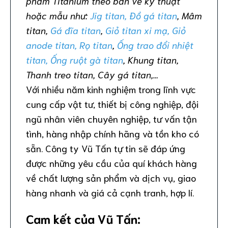
phẩm Titanium theo bản vẽ kỹ thuật
hoặc mẫu như:
Jig titan, Đồ gá titan
, Mâm
titan,
Gá đĩa titan
,
Giỏ titan xi mạ, Giỏ
anode titan, Rọ titan
,
Ống trao đổi nhiệt
titan, Ống ruột gà titan
, Khung titan,
Thanh treo titan, Cây gá titan,…
Với nhiều năm kinh nghiệm trong lĩnh vực
cung cấp vật tư, thiết bị công nghiệp, đội
ngũ nhân viên chuyên nghiệp, tư vấn tận
tình, hàng nhập chính hãng và tồn kho có
sẵn. Công ty Vũ Tấn tự tin sẽ đáp ứng
được những yêu cầu của quí khách hàng
về chất lượng sản phẩm và dịch vụ, giao
hàng nhanh và giá cả cạnh tranh, hợp lí.
Cam kết của Vũ Tấn: