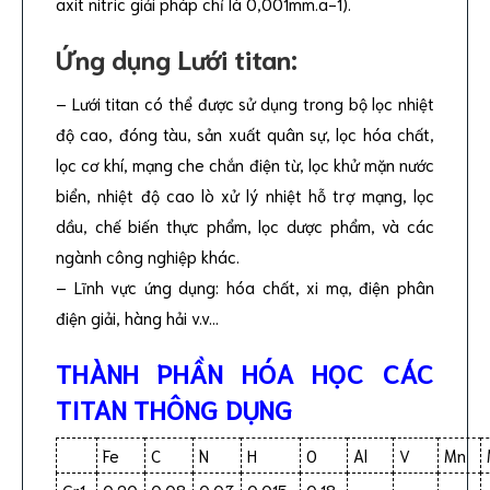
axit nitric giải pháp chỉ là 0,001mm.a-1).
Ứng dụng Lưới titan:
– Lưới titan có thể được sử dụng trong bộ lọc nhiệt
độ cao, đóng tàu, sản xuất quân sự, lọc hóa chất,
lọc cơ khí, mạng che chắn điện từ, lọc khử mặn nước
biển, nhiệt độ cao lò xử lý nhiệt hỗ trợ mạng, lọc
dầu, chế biến thực phẩm, lọc dược phẩm, và các
ngành công nghiệp khác.
– Lĩnh vực ứng dụng: hóa chất, xi mạ, điện phân
điện giải, hàng hải v.v…
THÀNH PHẦN HÓA HỌC CÁC
TITAN THÔNG DỤNG
Fe
C
N
H
O
Al
V
Mn
Gr1
0.20
0.08
0.03
0.015
0.18