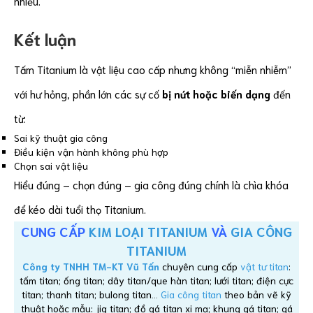
nhiều.
Kết luận
Tấm Titanium là vật liệu cao cấp nhưng không “miễn nhiễm”
với hư hỏng, phần lớn các sự cố
bị
nứt hoặc biến dạng
đến
từ:
Sai kỹ thuật gia công
Điều kiện vận hành không phù hợp
Chọn sai vật liệu
Hiểu đúng – chọn đúng – gia công đúng chính là chìa khóa
để kéo dài tuổi thọ Titanium.
CUNG CẤP
KIM LOẠI TITANIUM
VÀ
GIA CÔNG
TITANIUM
Công ty TNHH TM-KT Vũ Tấn
chuyên cung cấp
vật tư titan
:
tấm titan; ống titan; dây titan/que hàn titan; lưới titan; điện cực
titan; thanh titan; bulong titan…
Gia công titan
theo bản vẽ kỹ
thuật hoặc mẫu: jig titan; đồ gá titan xi mạ; khung gá titan; gá