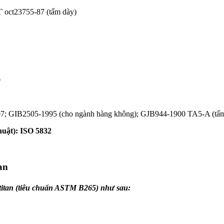
 Γ oct23755-87 (tấm dày)
0
2007; GIB2505-1995 (cho ngành hàng không); GJB944-1900 TA5-A (tấm
huật): ISO 5832
an
m titan (tiêu chuẩn ASTM B265) như sau: