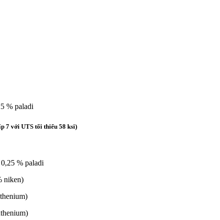
25 % paladi
 7 với UTS tối thiểu 58 ksi)
 0,25 % paladi
% niken)
uthenium)
uthenium)