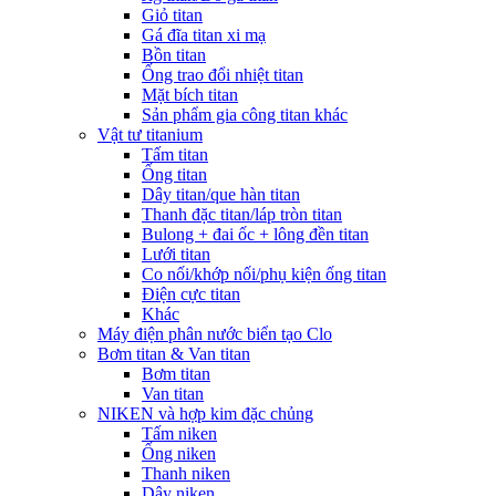
Giỏ titan
Gá đĩa titan xi mạ
Bồn titan
Ống trao đổi nhiệt titan
Mặt bích titan
Sản phẩm gia công titan khác
Vật tư titanium
Tấm titan
Ống titan
Dây titan/que hàn titan
Thanh đặc titan/láp tròn titan
Bulong + đai ốc + lông đền titan
Lưới titan
Co nối/khớp nối/phụ kiện ống titan
Điện cực titan
Khác
Máy điện phân nước biển tạo Clo
Bơm titan & Van titan
Bơm titan
Van titan
NIKEN và hợp kim đặc chủng
Tấm niken
Ống niken
Thanh niken
Dây niken