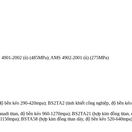
S 4901-2002 (ủ) (485MPa); AMS 4902-2001 (ủ) (275MPa)
 độ bền kéo 290-420mpa); BS2TA2 (tinh khiết công nghiệp, độ bền ké
nadi titan, độ bền kéo 960-1270mpa); BS2TA21 (hợp kim đồng titan,
1150mpa); BSTA58 (hợp kim đồng titan dày, độ bền kéo 520-640mpa