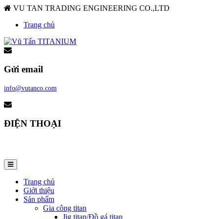
VU TAN TRADING ENGINEERING CO.,LTD
Trang chủ
Gửi email
info@vutanco.com
ĐIỆN THOẠI
0909 930 075
Trang chủ
Giới thiệu
Sản phẩm
Gia công titan
Jig titan/Đồ gá titan