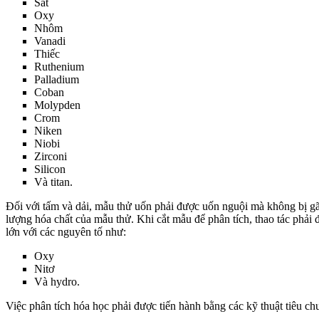
Sắt
Oxy
Nhôm
Vanadi
Thiếc
Ruthenium
Palladium
Coban
Molypden
Crom
Niken
Niobi
Zirconi
Silicon
Và titan.
Đối với tấm và dải, mẫu thử uốn phải được uốn nguội mà không bị g
lượng hóa chất của mẫu thử. Khi cắt mẫu để phân tích, thao tác phải đ
lớn với các nguyên tố như:
Oxy
Nitơ
Và hydro.
Việc phân tích hóa học phải được tiến hành bằng các kỹ thuật tiêu 