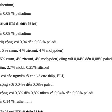
uthenium)
ến 0,08 % palladium
 với UTS tối thiểu 58 ksi)
ến 0,08 % palladium
i) cộng với 0,04 đến 0,08 % paladi
, 6 % crom, 4 % zirconi, 4 % molypden)
 6% crom, 4% zirconi, 4% molypden) cộng với 0,04% đến 0,08% palad
m, 2,7% niobi, 0,25% silicon)
với các nguyên tố xen kẽ cực thấp, ELI)
 cộng với 0,04% đến 0,08% paladi
 cộng với 0,3% đến 0,8% niken và 0,04% đến 0,08% paladi
ến 0,14 % ruthenium
p 26 với UTS tối thiểu 58 ksi)