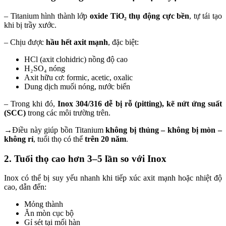
– Titanium hình thành lớp
oxide TiO₂ thụ động cực bền
, tự tái tạo
khi bị trầy xước.
– Chịu được
hầu hết axit mạnh
, đặc biệt:
HCl (axit clohidric) nồng độ cao
H₂SO₄ nóng
Axit hữu cơ: formic, acetic, oxalic
Dung dịch muối nóng, nước biển
– Trong khi đó,
Inox 304/316 dễ bị rỗ (pitting), kẽ nứt ứng suất
(SCC)
trong các môi trường trên.
→Điều này giúp bồn Titanium
không bị thủng – không bị mòn –
không rỉ
, tuổi thọ có thể
trên 20 năm
.
2. Tuổi thọ cao hơn 3–5 lần so với Inox
Inox có thể bị suy yếu nhanh khi tiếp xúc axit mạnh hoặc nhiệt độ
cao, dẫn đến:
Mỏng thành
Ăn mòn cục bộ
Gỉ sét tại mối hàn